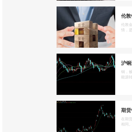
伦敦
伦敦
情，是
沪铜
铜，
能源转
期货
在期
相同。