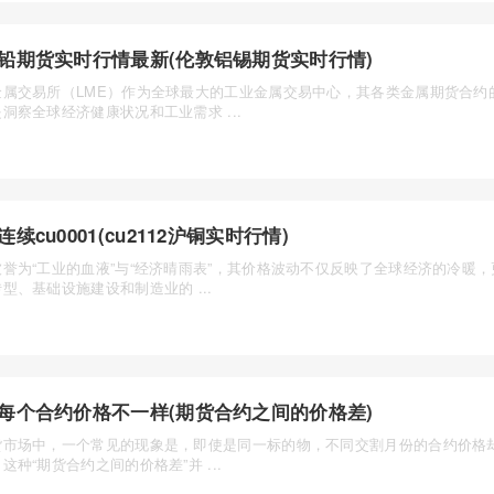
铅期货实时行情最新(伦敦铝锡期货实时行情)
金属交易所（LME）作为全球最大的工业金属交易中心，其各类金属期货合约
洞察全球经济健康状况和工业需求 ...
连续cu0001(cu2112沪铜实时行情)
被誉为“工业的血液”与“经济晴雨表”，其价格波动不仅反映了全球经济的冷暖
型、基础设施建设和制造业的 ...
每个合约价格不一样(期货合约之间的价格差)
货市场中，一个常见的现象是，即使是同一标的物，不同交割月份的合约价格
这种“期货合约之间的价格差”并 ...