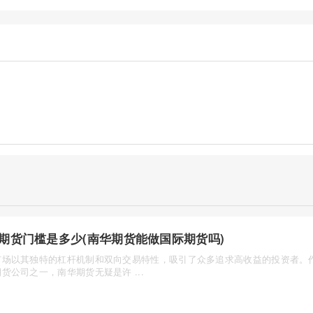
期货门槛是多少(南华期货能做国际期货吗)
市场以其独特的杠杆机制和双向交易特性，吸引了众多追求高收益的投资者。
货公司之一，南华期货无疑是许 ...