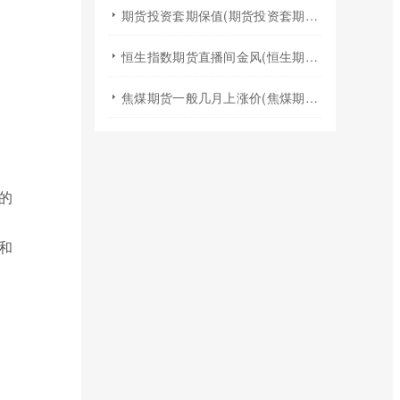
期货投资套期保值(期货投资套期保值什么意思)
恒生指数期货直播间金风(恒生期货夜盘行情)
焦煤期货一般几月上涨价(焦煤期货夏天涨价吗)
的
和