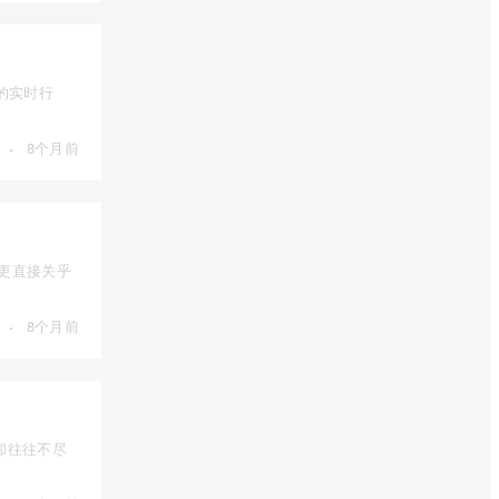
的实时行
·
8个月前
，更直接关乎
·
8个月前
却往往不尽