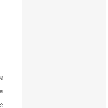
期
机
交