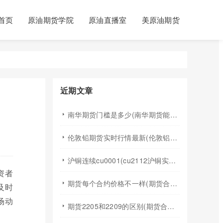
首页
原油期货学院
原油直播室
美原油期货
近期文章
南华期货门槛是多少(南华期货能做国际期货吗)
伦敦铅期货实时行情最新(伦敦铝锡期货实时行情)
沪铜连续cu0001(cu2112沪铜实时行情)
资者
期货每个合约价格不一样(期货合约之间的价格差)
及时
场动
期货2205和2209的区别(期货合约2205什么意思)