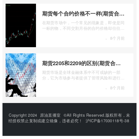
期货每个合约价格不一样(期货合约之间的价格差)
在期货市场中，一个常见的现象是，即使是同
一标的物，不同交割月份的合约价格却往往不
尽相同。这种“期货合约之间的价格差”并 ...
·
8个月前
期货2205和2209的区别(期货合约2205什么意思)
期货市场是全球金融体系中不可或缺的一部
分，它为市场参与者提供了管理风险和进行价
格发现的工具。在期货交易中，我们经常会
·
8个月前
...
Copyright 2024
原油直播室
©All Rights Reserved.版权所有，未
经授权禁止复制或建立镜像，违者必究！
沪ICP备17030118号-38