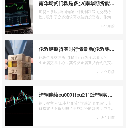
南华期货门槛是多少(南华期货能做国际期货吗)
期货市场以其独特的杠杆机制和双向交易特
性，吸引了众多追求高收益的投资者。作为中
国领先的期货公司之一，南华期货无疑是许
·
8个月前
...
伦敦铅期货实时行情最新(伦敦铝锡期货实时行情)
伦敦金属交易所（LME）作为全球最大的工
业金属交易中心，其各类金属期货合约的实时
行情，是洞察全球经济健康状况和工业需求
·
8个月前
...
沪铜连续cu0001(cu2112沪铜实时行情)
铜，被誉为“工业的血液”与“经济晴雨表”，其
价格波动不仅反映了全球经济的冷暖，更直接
关乎能源转型、基础设施建设和制造业的 ...
·
8个月前