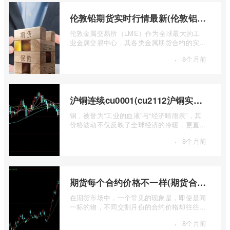
伦敦铅期货实时行情最新(伦敦铝锡期货实时行情)
伦敦金属交易所（LME）作为全球最大的工
业金属交易中心，其各类金属期货合约的实时
行情，是洞察全球经济健康状况和工业需求
·
8个月前
...
沪铜连续cu0001(cu2112沪铜实时行情)
铜，被誉为“工业的血液”与“经济晴雨表”，其
价格波动不仅反映了全球经济的冷暖，更直接
关乎能源转型、基础设施建设和制造业的 ...
·
8个月前
期货每个合约价格不一样(期货合约之间的价格差)
在期货市场中，一个常见的现象是，即使是同
一标的物，不同交割月份的合约价格却往往不
尽相同。这种“期货合约之间的价格差”并 ...
·
8个月前