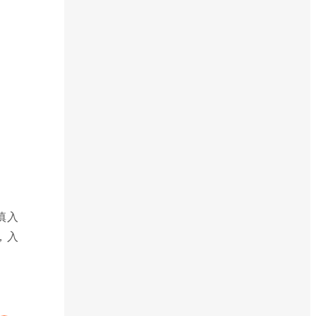
慎入
，入