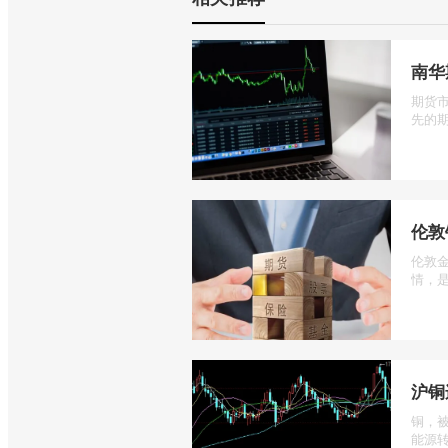
南华
期货
先的期
伦敦
伦敦
情，是
沪铜
铜，
能源转