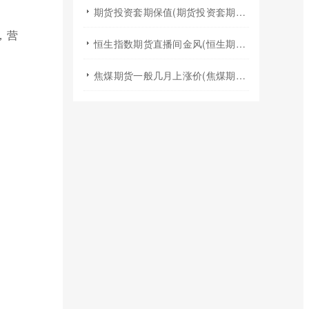
期货投资套期保值(期货投资套期保值什么意思)
，营
恒生指数期货直播间金风(恒生期货夜盘行情)
焦煤期货一般几月上涨价(焦煤期货夏天涨价吗)