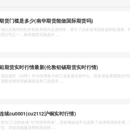
期货门槛是多少(南华期货能做国际期货吗)
市场以其独特的杠杆机制和双向交易特性，吸引了众多追求高收益的投资者。
货公司之一，南华期货无疑是许 ...
铅期货实时行情最新(伦敦铝锡期货实时行情)
金属交易所（LME）作为全球最大的工业金属交易中心，其各类金属期货合约
洞察全球经济健康状况和工业需求 ...
连续cu0001(cu2112沪铜实时行情)
被誉为“工业的血液”与“经济晴雨表”，其价格波动不仅反映了全球经济的冷暖
型、基础设施建设和制造业的 ...