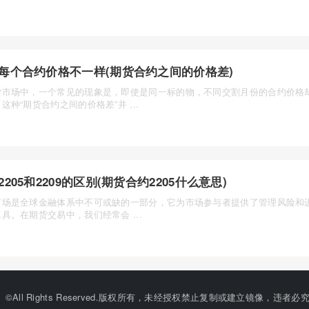
每个合约价格不一样(期货合约之间的价格差)
货市场中，一个常见的现象是，即使是同一标的物，不同交割月份的合约价格
这种“期货合约之间的价格差”并 ...
2205和2209的区别(期货合约2205什么意思)
市场是全球金融体系中不可或缺的一部分，它为市场参与者提供了管理风险和
具。在期货交易中，我们经常会 ...
©All Rights Reserved.版权所有，未经授权禁止复制或建立镜像，违者必