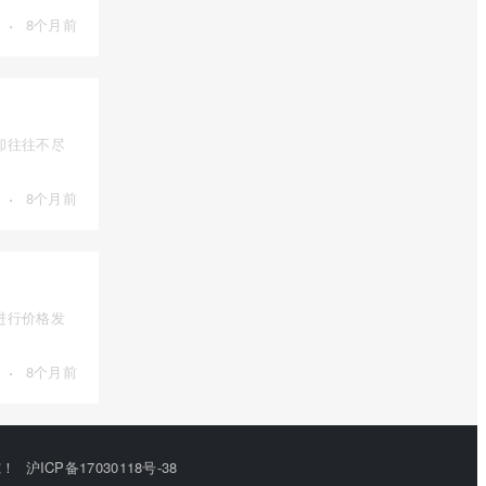
·
8个月前
却往往不尽
·
8个月前
进行价格发
·
8个月前
究！
沪ICP备17030118号-38