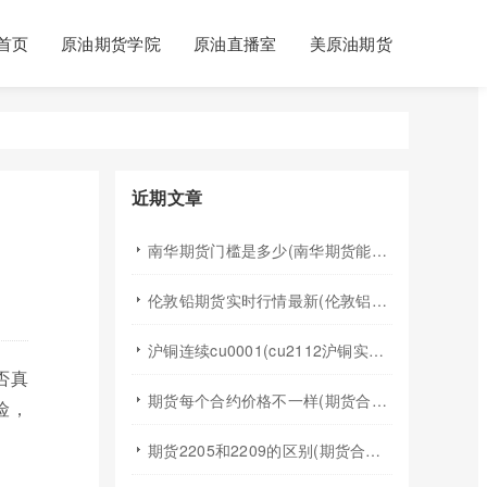
首页
原油期货学院
原油直播室
美原油期货
近期文章
南华期货门槛是多少(南华期货能做国际期货吗)
伦敦铅期货实时行情最新(伦敦铝锡期货实时行情)
沪铜连续cu0001(cu2112沪铜实时行情)
否真
期货每个合约价格不一样(期货合约之间的价格差)
险，
期货2205和2209的区别(期货合约2205什么意思)