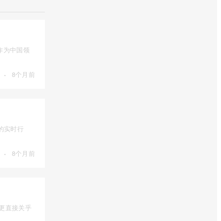
作为中国领
·
8个月前
的实时行
·
8个月前
，更直接关乎