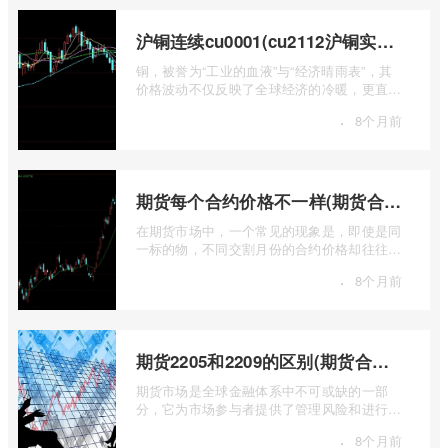
沪铜连续cu0001(cu2112沪铜实时行情)
铜，被誉为“工业的血液”与“经济晴雨表”，其
价格波动不仅反映了全球经济的冷暖，更直接
关乎能源转型、基础设施建设和制造业的 ...
·
8个月前
期货每个合约价格不一样(期货合约之间的价格差)
在期货市场中，一个常见的现象是，即使是同
一标的物，不同交割月份的合约价格却往往不
尽相同。这种“期货合约之间的价格差”并 ...
·
8个月前
期货2205和2209的区别(期货合约2205什么意思)
期货市场是全球金融体系中不可或缺的一部
分，它为市场参与者提供了管理风险和进行价
格发现的工具。在期货交易中，我们经常会
·
8个月前
...