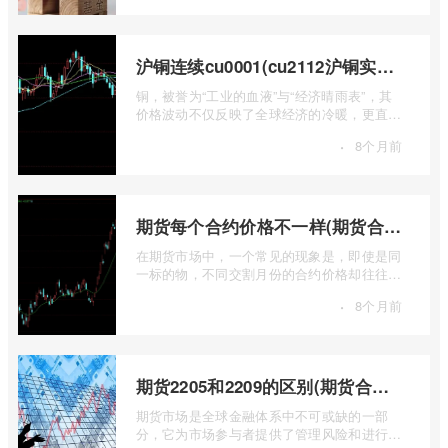
沪铜连续cu0001(cu2112沪铜实时行情)
铜，被誉为“工业的血液”与“经济晴雨表”，其
价格波动不仅反映了全球经济的冷暖，更直接
关乎能源转型、基础设施建设和制造业的 ...
·
8个月前
期货每个合约价格不一样(期货合约之间的价格差)
在期货市场中，一个常见的现象是，即使是同
一标的物，不同交割月份的合约价格却往往不
尽相同。这种“期货合约之间的价格差”并 ...
·
8个月前
期货2205和2209的区别(期货合约2205什么意思)
期货市场是全球金融体系中不可或缺的一部
分，它为市场参与者提供了管理风险和进行价