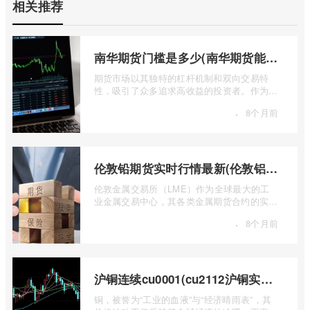
相关推荐
南华期货门槛是多少(南华期货能做国际期货吗)
期货市场以其独特的杠杆机制和双向交易特
性，吸引了众多追求高收益的投资者。作为中
国领先的期货公司之一，南华期货无疑是许
·
8个月前
...
伦敦铅期货实时行情最新(伦敦铝锡期货实时行情)
伦敦金属交易所（LME）作为全球最大的工
业金属交易中心，其各类金属期货合约的实时
行情，是洞察全球经济健康状况和工业需求
·
8个月前
...
沪铜连续cu0001(cu2112沪铜实时行情)
铜，被誉为“工业的血液”与“经济晴雨表”，其