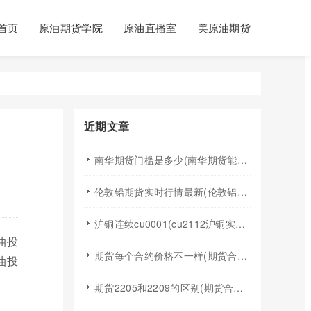
首页
原油期货学院
原油直播室
美原油期货
近期文章
南华期货门槛是多少(南华期货能做国际期货吗)
伦敦铅期货实时行情最新(伦敦铝锡期货实时行情)
沪铜连续cu0001(cu2112沪铜实时行情)
油投
期货每个合约价格不一样(期货合约之间的价格差)
油投
期货2205和2209的区别(期货合约2205什么意思)