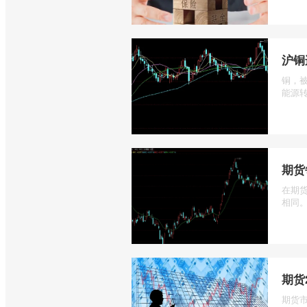
沪铜
铜，
能源转
期货
在期
相同。
期货
期货