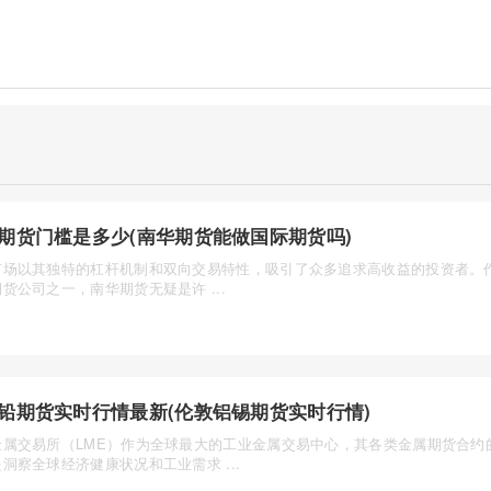
期货门槛是多少(南华期货能做国际期货吗)
市场以其独特的杠杆机制和双向交易特性，吸引了众多追求高收益的投资者。
货公司之一，南华期货无疑是许 ...
铅期货实时行情最新(伦敦铝锡期货实时行情)
金属交易所（LME）作为全球最大的工业金属交易中心，其各类金属期货合约
洞察全球经济健康状况和工业需求 ...