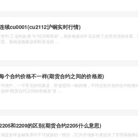
连续cu0001(cu2112沪铜实时行情)
被誉为“工业的血液”与“经济晴雨表”，其价格波动不仅反映了全球经济的冷暖
型、基础设施建设和制造业的 ...
每个合约价格不一样(期货合约之间的价格差)
货市场中，一个常见的现象是，即使是同一标的物，不同交割月份的合约价格
这种“期货合约之间的价格差”并 ...
2205和2209的区别(期货合约2205什么意思)
市场是全球金融体系中不可或缺的一部分，它为市场参与者提供了管理风险和