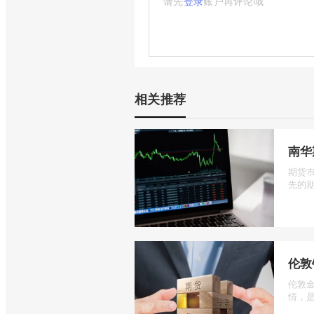
请先
登录
账户再评论哦
相关推荐
南华
期货
先的期
伦敦
伦敦
情，是