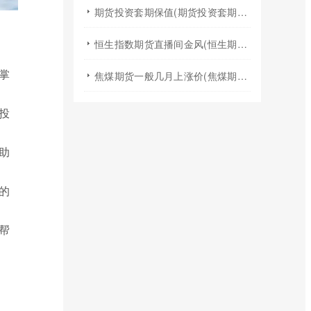
期货投资套期保值(期货投资套期保值什么意思)
恒生指数期货直播间金风(恒生期货夜盘行情)
掌
焦煤期货一般几月上涨价(焦煤期货夏天涨价吗)
投
助
的
帮