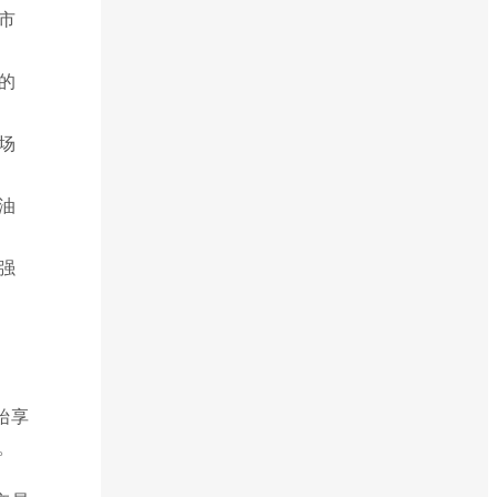
市
的
场
油
强
始享
。