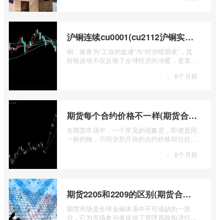
沪铜连续cu0001(cu2112沪铜实时行情)
铜，被誉为“工业的血液”与“经济晴雨表”，其
价格波动不仅反映了全球经济的冷暖，更直接
关乎能源转型、基础设施建设和制造业的 ...
·
8个月前
期货每个合约价格不一样(期货合约之间的价格差)
在期货市场中，一个常见的现象是，即使是同
一标的物，不同交割月份的合约价格却往往不
尽相同。这种“期货合约之间的价格差”并 ...
·
8个月前
期货2205和2209的区别(期货合约2205什么意思)
期货市场是全球金融体系中不可或缺的一部
分，它为市场参与者提供了管理风险和进行价