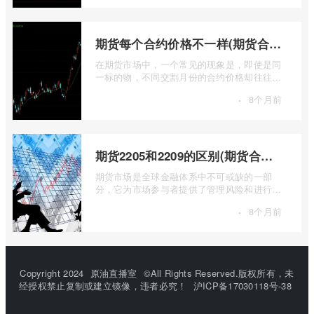
期货每个合约价格不一样(期货合约之间的价格差)
在期货市场中，一个常见的现象是，即使是同
一标的物，不同交割月份的合约价格却往往不
尽相同。这种“期货合约之间的价格差”并 ...
·
8个月前
期货2205和2209的区别(期货合约2205什么意思)
期货市场是全球金融体系中不可或缺的一部
分，它为市场参与者提供了管理风险和进行价
格发现的工具。在期货交易中，我们经常会
·
8个月前
...
Copyright 2024
原油直播室
©All Rights Reserved.版权所有，未
经授权禁止复制或建立镜像，违者必究！
沪ICP备17030118号-38