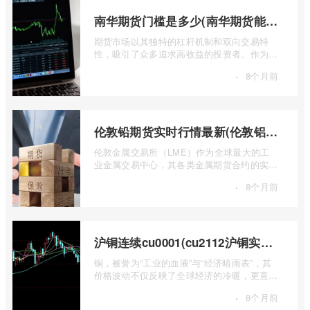
南华期货门槛是多少(南华期货能做国际期货吗)
期货市场以其独特的杠杆机制和双向交易特
性，吸引了众多追求高收益的投资者。作为中
国领先的期货公司之一，南华期货无疑是许
·
8个月前
...
伦敦铅期货实时行情最新(伦敦铝锡期货实时行情)
伦敦金属交易所（LME）作为全球最大的工
业金属交易中心，其各类金属期货合约的实时
行情，是洞察全球经济健康状况和工业需求
·
8个月前
...
沪铜连续cu0001(cu2112沪铜实时行情)
铜，被誉为“工业的血液”与“经济晴雨表”，其
价格波动不仅反映了全球经济的冷暖，更直接
关乎能源转型、基础设施建设和制造业的 ...
·
8个月前