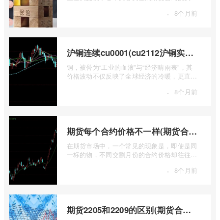
行情，是洞察全球经济健康状况和工业需求
·
8个月前
...
沪铜连续cu0001(cu2112沪铜实时行情)
铜，被誉为“工业的血液”与“经济晴雨表”，其
价格波动不仅反映了全球经济的冷暖，更直接
关乎能源转型、基础设施建设和制造业的 ...
·
8个月前
期货每个合约价格不一样(期货合约之间的价格差)
在期货市场中，一个常见的现象是，即使是同
一标的物，不同交割月份的合约价格却往往不
尽相同。这种“期货合约之间的价格差”并 ...
·
8个月前
期货2205和2209的区别(期货合约2205什么意思)