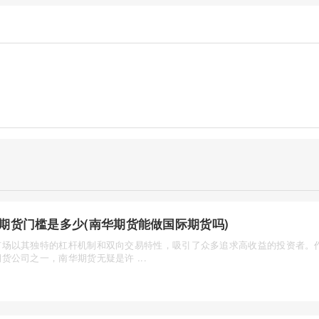
期货门槛是多少(南华期货能做国际期货吗)
市场以其独特的杠杆机制和双向交易特性，吸引了众多追求高收益的投资者。
货公司之一，南华期货无疑是许 ...