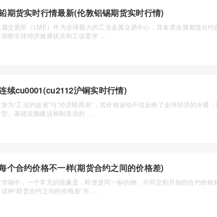
铅期货实时行情最新(伦敦铝锡期货实时行情)
金属交易所（LME）作为全球最大的工业金属交易中心，其各类金属期货合约
洞察全球经济健康状况和工业需求 ...
连续cu0001(cu2112沪铜实时行情)
被誉为“工业的血液”与“经济晴雨表”，其价格波动不仅反映了全球经济的冷暖
型、基础设施建设和制造业的 ...
每个合约价格不一样(期货合约之间的价格差)
货市场中，一个常见的现象是，即使是同一标的物，不同交割月份的合约价格
这种“期货合约之间的价格差”并 ...