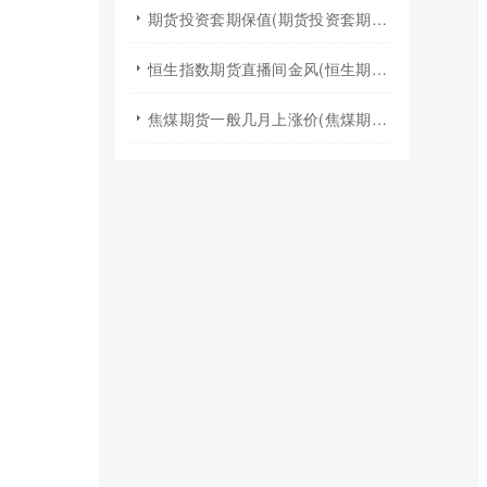
期货投资套期保值(期货投资套期保值什么意思)
恒生指数期货直播间金风(恒生期货夜盘行情)
焦煤期货一般几月上涨价(焦煤期货夏天涨价吗)