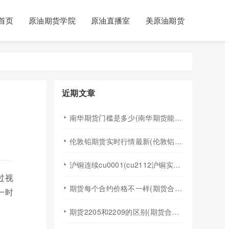
首页
原油期货学院
原油直播室
美原油期货
近期文章
南华期货门槛是多少(南华期货能做国际期货吗)
伦敦铅期货实时行情最新(伦敦铝锡期货实时行情)
沪铜连续cu0001(cu2112沪铜实时行情)
过视
期货每个合约价格不一样(期货合约之间的价格差)
一时
期货2205和2209的区别(期货合约2205什么意思)