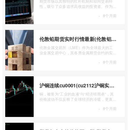
期货市场以其独特的杠杆机制和双向交易特
性，吸引了众多追求高收益的投资者。作为中
国领先的期货公司之一，南华期货无疑是许
·
8个月前
...
伦敦铅期货实时行情最新(伦敦铝锡期货实时行情)
伦敦金属交易所（LME）作为全球最大的工
业金属交易中心，其各类金属期货合约的实时
行情，是洞察全球经济健康状况和工业需求
·
8个月前
...
沪铜连续cu0001(cu2112沪铜实时行情)
铜，被誉为“工业的血液”与“经济晴雨表”，其
价格波动不仅反映了全球经济的冷暖，更直接
关乎能源转型、基础设施建设和制造业的 ...
·
8个月前