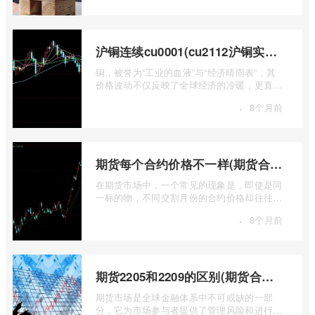
沪铜连续cu0001(cu2112沪铜实时行情)
铜，被誉为“工业的血液”与“经济晴雨表”，其
价格波动不仅反映了全球经济的冷暖，更直接
关乎能源转型、基础设施建设和制造业的 ...
·
8个月前
期货每个合约价格不一样(期货合约之间的价格差)
在期货市场中，一个常见的现象是，即使是同
一标的物，不同交割月份的合约价格却往往不
尽相同。这种“期货合约之间的价格差”并 ...
·
8个月前
期货2205和2209的区别(期货合约2205什么意思)
期货市场是全球金融体系中不可或缺的一部
分，它为市场参与者提供了管理风险和进行价