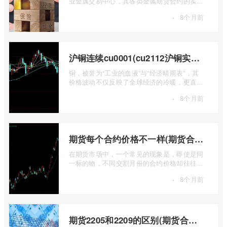
业金属交易中心，其各类金属期货合约的实时
行情，是洞察全球经济健康状况和工业需求
·
8个月前
...
沪铜连续cu0001(cu2112沪铜实时行情)
铜，被誉为“工业的血液”与“经济晴雨表”，其
价格波动不仅反映了全球经济的冷暖，更直接
关乎能源转型、基础设施建设和制造业的 ...
·
8个月前
期货每个合约价格不一样(期货合约之间的价格差)
在期货市场中，一个常见的现象是，即使是同
一标的物，不同交割月份的合约价格却往往不
尽相同。这种“期货合约之间的价格差”并 ...
·
8个月前
期货2205和2209的区别(期货合约2205什么意思)