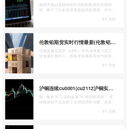
期货市场以其独特的杠杆机制和双向交易特
性，吸引了众多追求高收益的投资者。作为中
国领先的期货公司之一，南华期货无疑是许
·
8个月前
...
伦敦铅期货实时行情最新(伦敦铝锡期货实时行情)
伦敦金属交易所（LME）作为全球最大的工
业金属交易中心，其各类金属期货合约的实时
行情，是洞察全球经济健康状况和工业需求
·
8个月前
...
沪铜连续cu0001(cu2112沪铜实时行情)
铜，被誉为“工业的血液”与“经济晴雨表”，其
价格波动不仅反映了全球经济的冷暖，更直接
关乎能源转型、基础设施建设和制造业的 ...
·
8个月前