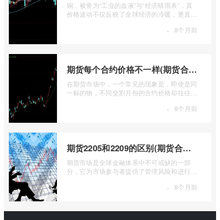
铜，被誉为“工业的血液”与“经济晴雨表”，其
价格波动不仅反映了全球经济的冷暖，更直接
关乎能源转型、基础设施建设和制造业的 ...
·
8个月前
期货每个合约价格不一样(期货合约之间的价格差)
在期货市场中，一个常见的现象是，即使是同
一标的物，不同交割月份的合约价格却往往不
尽相同。这种“期货合约之间的价格差”并 ...
·
8个月前
期货2205和2209的区别(期货合约2205什么意思)
期货市场是全球金融体系中不可或缺的一部
分，它为市场参与者提供了管理风险和进行价
格发现的工具。在期货交易中，我们经常会
·
8个月前
...