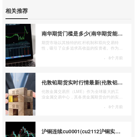
相关推荐
南华期货门槛是多少(南华期货能做国际期货吗)
期货市场以其独特的杠杆机制和双向交易特
性，吸引了众多追求高收益的投资者。作为中
国领先的期货公司之一，南华期货无疑是许
·
8个月前
...
伦敦铅期货实时行情最新(伦敦铝锡期货实时行情)
伦敦金属交易所（LME）作为全球最大的工
业金属交易中心，其各类金属期货合约的实时
行情，是洞察全球经济健康状况和工业需求
·
8个月前
...
沪铜连续cu0001(cu2112沪铜实时行情)